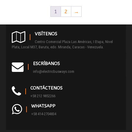
1
2
→
VISÍTENOS
Centro Comercial Plaza Las Américas, I Etapa, Nivel
Plata, Local M37, Baruta, edo. Miranda, Caracas - Venezuela.
ESCRÍBANOS
info@electricbusways.com
CONTÁCTENOS
+58 212 9852266
WHATSAPP
+58 414-2704834