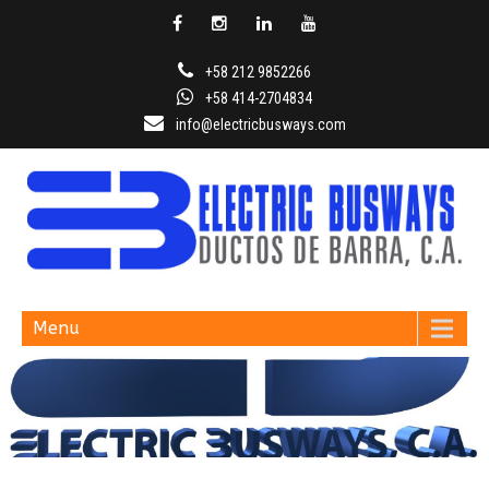
+58 212 9852266
+58 414-2704834
info@electricbusways.com
ELECTRIC BUSWAYS
Menu