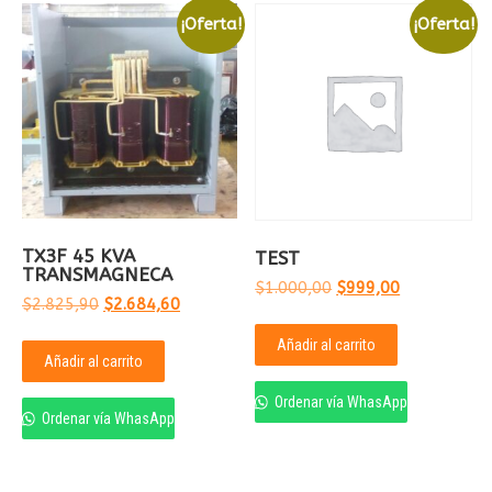
¡Oferta!
¡Oferta!
TX3F 45 KVA
TEST
TRANSMAGNECA
El
El
$
1.000,00
$
999,00
El
El
$
2.825,90
$
2.684,60
precio
precio
precio
precio
original
actual
Añadir al carrito
original
actual
era:
es:
Añadir al carrito
era:
es:
$1.000,00.
$999,00.
$2.825,90.
$2.684,60.
Ordenar vía WhasApp
Ordenar vía WhasApp