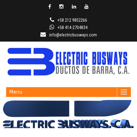
+58 212 9852266
+58 414-2704834
info@electricbusways.com
ELECTRIC BUSWAYS
Menu