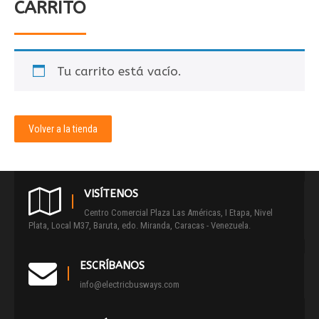
CARRITO
Tu carrito está vacío.
Volver a la tienda
VISÍTENOS
Centro Comercial Plaza Las Américas, I Etapa, Nivel
Plata, Local M37, Baruta, edo. Miranda, Caracas - Venezuela.
ESCRÍBANOS
info@electricbusways.com