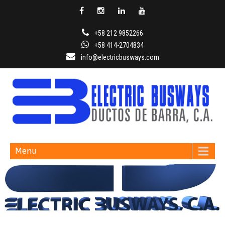
+58 212 9852266
+58 414-2704834
info@electricbusways.com
ELECTRIC BUSWAYS
Menu