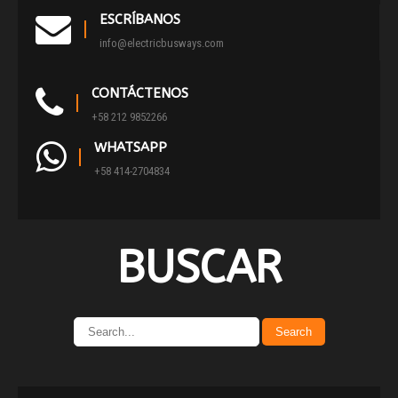
ESCRÍBANOS
info@electricbusways.com
CONTÁCTENOS
+58 212 9852266
WHATSAPP
+58 414-2704834
BUSCAR