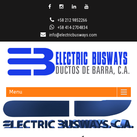
+58 212 9852266
+58 414-2704834
info@electricbusways.com
ELECTRIC BUSWAYS
Menu