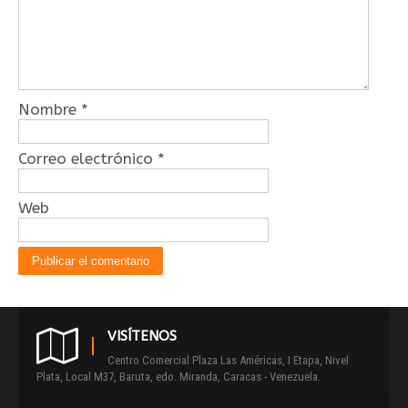
Nombre
*
Correo electrónico
*
Web
VISÍTENOS
Centro Comercial Plaza Las Américas, I Etapa, Nivel
Plata, Local M37, Baruta, edo. Miranda, Caracas - Venezuela.